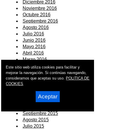
Diciembre 2016
Noviembre 2016
Octubre 2016
Septiembre 2016
Agosto 2016
Julio 2016
Junio 2016
Mayo 2016
Abril 2016
Marzo 2016
Febrero 2016
Este sitio web utiliza cookies para facilitar y
Enero 2016
mejorar la navegación. Si continúas navegando,
consideramos que aceptas su uso.
POLITICA DE
2015
COOKIES
Diciembre 2015
Aceptar
Noviembre 2015
Octubre 2015
Septiembre 2015
Agosto 2015
Julio 2015