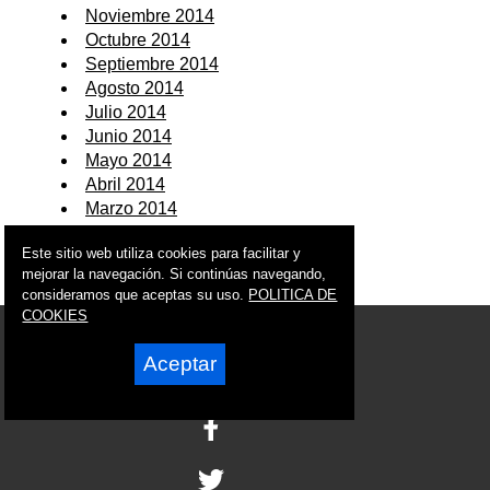
Noviembre 2014
Octubre 2014
Septiembre 2014
Agosto 2014
Julio 2014
Junio 2014
Mayo 2014
Abril 2014
Marzo 2014
Febrero 2014
Este sitio web utiliza cookies para facilitar y
Enero 2014
mejorar la navegación. Si continúas navegando,
consideramos que aceptas su uso.
POLITICA DE
COOKIES
© 2006 - 2026 Portal de Puerto Lumbreras Noticias
info@portaldepuertolumbreras.es
Aceptar
Síguenos en: