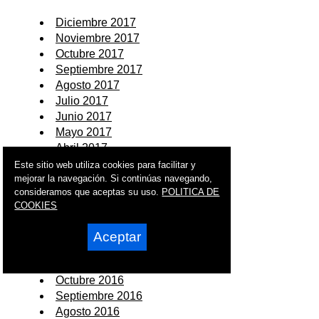
Diciembre 2017
Noviembre 2017
Octubre 2017
Septiembre 2017
Agosto 2017
Julio 2017
Junio 2017
Mayo 2017
Abril 2017
Marzo 2017
Este sitio web utiliza cookies para facilitar y
mejorar la navegación. Si continúas navegando,
Febrero 2017
consideramos que aceptas su uso.
POLITICA DE
Enero 2017
COOKIES
2016
Aceptar
Diciembre 2016
Noviembre 2016
Octubre 2016
Septiembre 2016
Agosto 2016