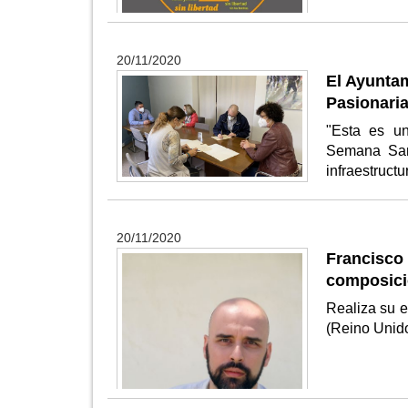
20/11/2020
El Ayuntam
Pasionari
"Esta es u
Semana Sant
infraestruct
20/11/2020
Francisco
composici
Realiza su 
(Reino Unid