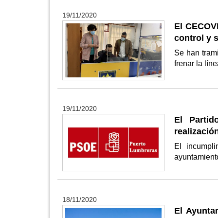
19/11/2020
El CECOVI
control y 
Se han tram
frenar la lí
19/11/2020
El Parti
realizació
El incumpli
ayuntamient
18/11/2020
El Ayunta