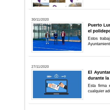
30/11/2020
Puerto Lum
el polidep
Estos trab
Ayuntamient
27/11/2020
El Ayuntam
durante la
Esta firma 
cualquier ad