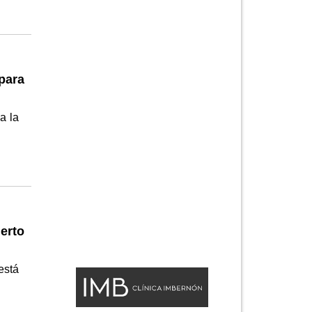
para
a la
erto
está