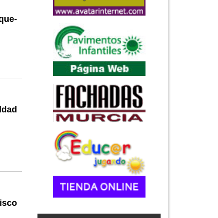
que-
ldad
isco