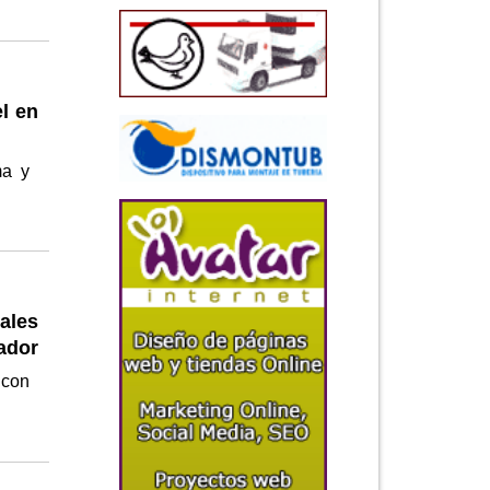
l en
ma y
ales
jador
 con