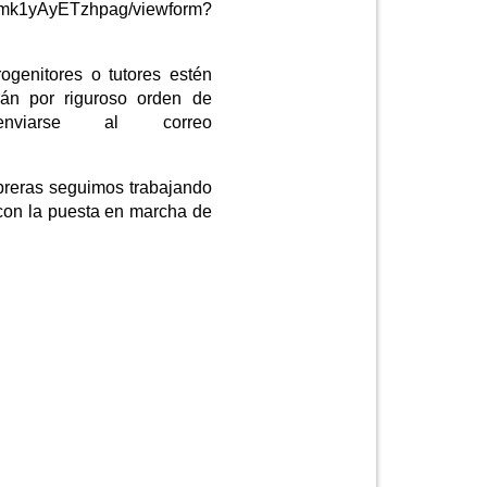
cmk1yAyETzhpag/viewform?
rogenitores o tutores estén
rán por riguroso orden de
enviarse al correo
breras seguimos trabajando
s con la puesta en marcha de