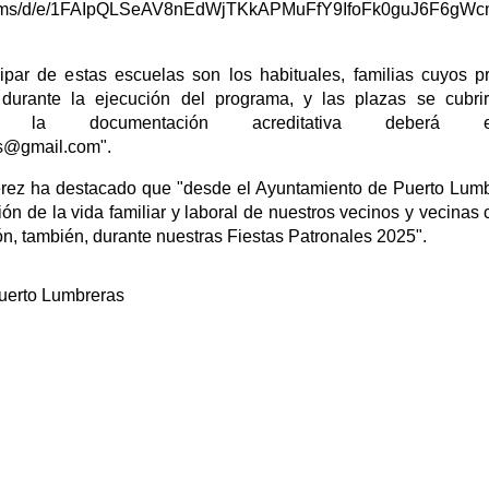
/forms/d/e/1FAIpQLSeAV8nEdWjTKkAPMuFfY9IfoFk0guJ6F6gW
cipar de estas escuelas son los habituales, familias cuyos p
durante la ejecución del programa, y las plazas se cubri
ás, la documentación acreditativa deberá 
as@gmail.com".
érez ha destacado que "desde el Ayuntamiento de Puerto Lum
ción de la vida familiar y laboral de nuestros vecinos y vecina
ón, también, durante nuestras Fiestas Patronales 2025".
uerto Lumbreras