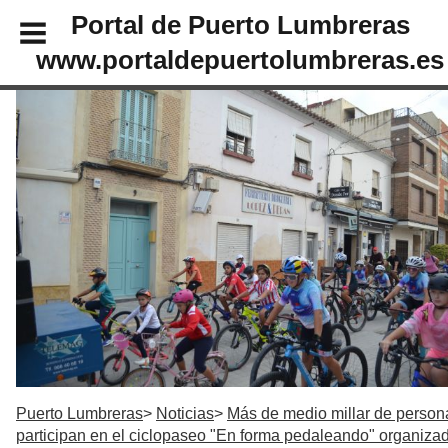
Portal de Puerto Lumbreras
www.portaldepuertolumbreras.es
Puerto Lumbreras
Noticias
Más de medio millar de person
participan en el ciclopaseo "En forma pedaleando" organiza