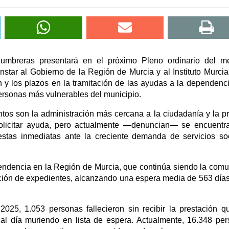
Lumbreras presentará en el próximo Pleno ordinario del m
star al Gobierno de la Región de Murcia y al Instituto Murci
n y los plazos en la tramitación de las ayudas a la dependenci
personas más vulnerables del municipio.
ntos son la administración más cercana a la ciudadanía y la p
solicitar ayuda, pero actualmente —denuncian— se encuentr
uestas inmediatas ante la creciente demanda de servicios so
pendencia en la Región de Murcia, que continúa siendo la com
ción de expedientes, alcanzando una espera media de 563 día
25, 1.053 personas fallecieron sin recibir la prestación q
al día muriendo en lista de espera. Actualmente, 16.348 pe