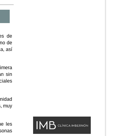
es de
ano de
a, así
rimera
an sin
ciales
unidad
s, muy
ue les
rsonas