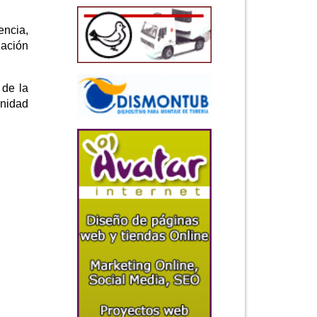
encia,
uación
 de la
gnidad