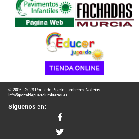
© 2006 - 2026 Portal de Puerto Lumbreras Noticias
info@portaldepuertolumbreras.es
Síguenos en: