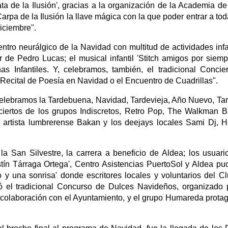
a de la Ilusión', gracias a la organización de la Academia de
rpa de la Ilusión la llave mágica con la que poder entrar a tod
diciembre".
entro neurálgico de la Navidad con multitud de actividades infa
de Pedro Lucas; el musical infantil 'Stitch amigos por siempr
Infantiles. Y, celebramos, también, el tradicional Concie
Recital de Poesía en Navidad o el Encuentro de Cuadrillas".
 celebramos la Tardebuena, Navidad, Tardevieja, Año Nuevo, Ta
ciertos de los grupos Indiscretos, Retro Pop, The Walkman 
 artista lumbrerense Bakan y los deejays locales Sami Dj, 
la San Silvestre, la carrera a beneficio de Aldea; los usuari
ín Tárraga Ortega', Centro Asistencias PuertoSol y Aldea pu
o y una sonrisa' donde escritores locales y voluntarios del C
zó el tradicional Concurso de Dulces Navideños, organizado 
colaboración con el Ayuntamiento, y el grupo Humareda prota