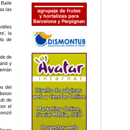
 Baile
as las
ntiles
e', la
rto de
rde de
Band y
Hernán
os del
dieron
lub de
por el
gonizó