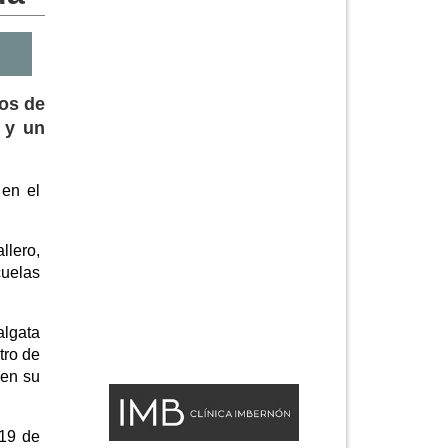
los de
 y un
 en el
llero,
cuelas
algata
tro de
 en su
 19 de