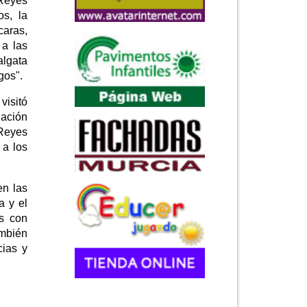
 Reyes
s, la
caras,
 a las
algata
gos".
visitó
uación
 Reyes
 a los
en las
a y el
s con
ambién
cias y