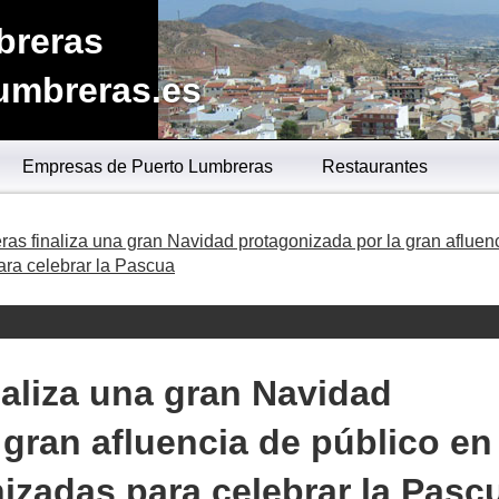
breras
umbreras.es
Empresas de Puerto Lumbreras
Restaurantes
as finaliza una gran Navidad protagonizada por la gran afluen
ara celebrar la Pascua
aliza una gran Navidad
 gran afluencia de público en
nizadas para celebrar la Pasc