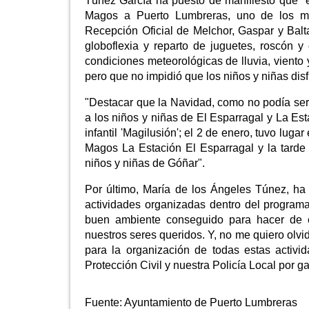
Túnez García ha puesto de manifiesto que "e
Magos a Puerto Lumbreras, uno de los m
Recepción Oficial de Melchor, Gaspar y Balt
globoflexia y reparto de juguetes, roscón 
condiciones meteorológicas de lluvia, viento y
pero que no impidió que los niños y niñas disf
"Destacar que la Navidad, como no podía ser 
a los niños y niñas de El Esparragal y La Est
infantil 'Magilusión'; el 2 de enero, tuvo luga
Magos La Estación El Esparragal y la tarde 
niños y niñas de Góñar".
Por último, María de los Ángeles Túnez, ha 
actividades organizadas dentro del programa 
buen ambiente conseguido para hacer de e
nuestros seres queridos. Y, no me quiero olvi
para la organización de todas estas activi
Protección Civil y nuestra Policía Local por ga
Fuente:
Ayuntamiento de Puerto Lumbreras