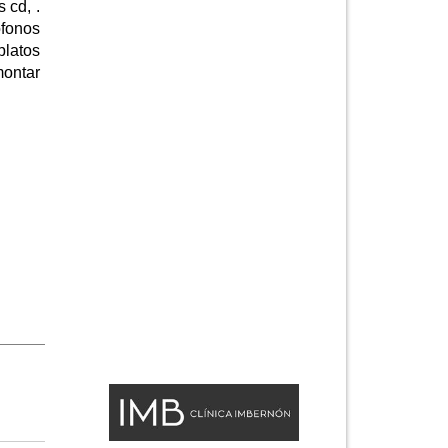
 cd, .
ófonos
platos
montar