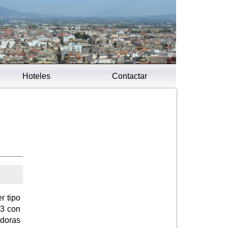
Hoteles
Contactar
r tipo
p3 con
adoras