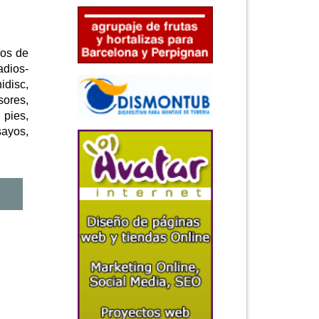
pos de
adios-
idisc,
sores,
 pies,
sayos,